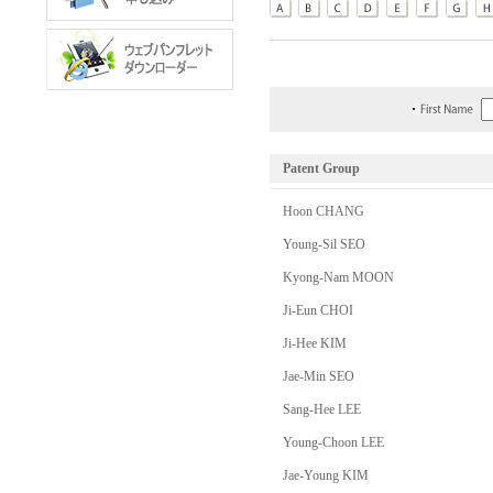
Patent Group
Hoon CHANG
Young-Sil SEO
Kyong-Nam MOON
Ji-Eun CHOI
Ji-Hee KIM
Jae-Min SEO
Sang-Hee LEE
Young-Choon LEE
Jae-Young KIM