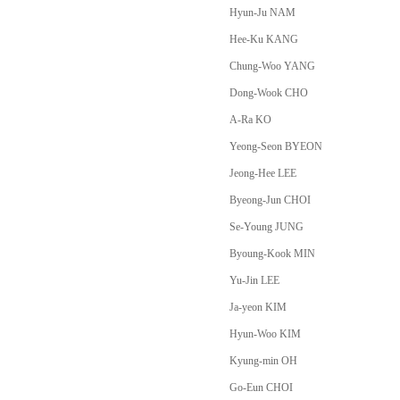
Hyun-Ju NAM
Hee-Ku KANG
Chung-Woo YANG
Dong-Wook CHO
A-Ra KO
Yeong-Seon BYEON
Jeong-Hee LEE
Byeong-Jun CHOI
Se-Young JUNG
Byoung-Kook MIN
Yu-Jin LEE
Ja-yeon KIM
Hyun-Woo KIM
Kyung-min OH
Go-Eun CHOI