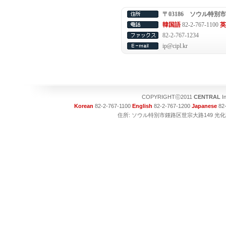
〒03186 ソウル特別
韓国語
82-2-767-1100
英
82-2-767-1234
ip@cipl.kr
COPYRIGHTⓒ2011
CENTRAL
I
Korean
82-2-767-1100
English
82-2-767-1200
Japanese
82-
住所: ソウル特別市鍾路区世宗大路149 光化門ビル1